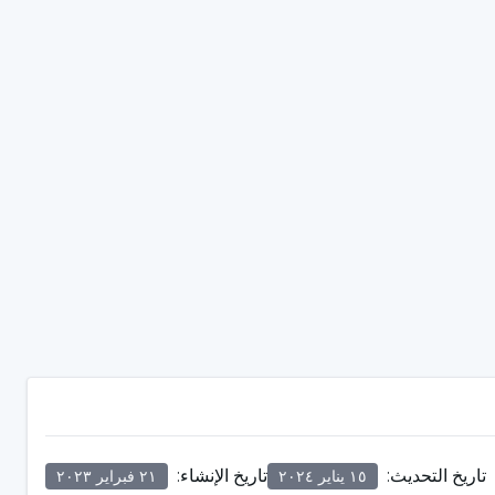
تاريخ التحديث
:
تاريخ الإنشاء
:
١٥ يناير ٢٠٢٤
٢١ فبراير ٢٠٢٣