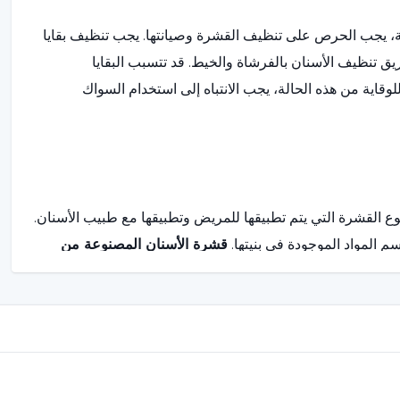
 يجب الحرص على تنظيف القشرة وصيانتها. يجب تنظيف بقايا
ق تنظيف الأسنان بالفرشاة والخيط. قد تتسبب البقايا
لوقاية من هذه الحالة، يجب الانتباه إلى استخدام السواك
 نوع القشرة التي يتم تطبيقها للمريض وتطبيقها مع طبيب الأسنان.
سم المواد الموجودة في بنيتها.
قشرة الأسنان المصنوعة من
البورسلين المعدني للبنية التحتية المعدنية &bsp;&bsp;&bsp;&bsp;&bsp;&bsp;&bsp;&bsp;/nbsp;/ يتم قياس
ياسات. في الحالات التي لا يوجد فيها عدم توافق، يتم إنشاء شكل
بح القشرة، التي يتم فحصها مرة أخرى، جاهزة للاستخدام عن