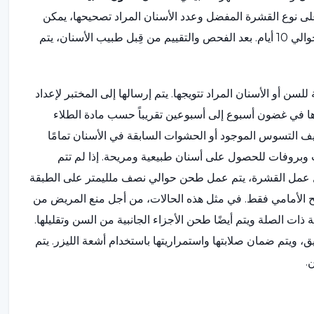
على نوع القشرة المفضل وعدد الأسنان المراد تصحيحها، يمكن
إجراؤها في نفس اليوم وفي جلسة واحدة، أو يمكن أن تستغرق حوالي 10 أيام. بعد الفحص والتقييم من قِبل طبيب الأسنان، يتم
ن أو الأسنان المراد تتويجها. يتم إرسالها إلى المختبر لإعداد
ا في غضون أسبوع إلى أسبوعين تقريباً حسب مادة الطلاء
يف التسوس الموجود أو الحشوات السابقة في الأسنان تمامًا
ب وبروفات للحصول على أسنان طبيعية ومريحة. إذا لم تتم
ل عمل القشرة، يتم عمل طحن حوالي نصف ملليمتر على الطبقة
ح الأمامي فقط. في مثل هذه الحالات، من أجل منع المريض من
ذات الصلة ويتم أيضًا طحن الأجزاء الجانبية من السن وتقليلها.
، ويتم ضمان صلابتها واستمراريتها باستخدام أشعة الليزر. يتم
.