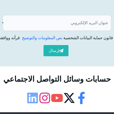
لفم والأسنان، فإنها تمكن الناس من الحصول على ابتسامة مثالية
بشكل صحيح من قبل المتخصصين، بل على العكس، توفر العديد
انون حماية البيانات الشخصية
نص المعلومات والتوضيح
قرأته ووافقت
إرسال
انون من ازدحام الأسنان أو فقدانها
حسابات وسائل التواصل الاجتماعي
إمكانية الوصول
لوحة إمكانية الوصول
ة الأسنان؟
Facebook
Twitter
Youtube
Instagram
Linkedin
فينير على الأسنان. بعد التطبيق، يجب الاتصال بطبيب الأسنان
حجم الخط
100
%