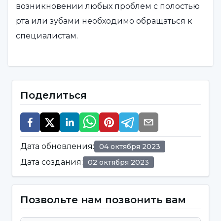
возникновении любых проблем с полостью
рта или зубами необходимо обращаться к
специалистам.
Каковы симптомы кисты зуба?
Киста зуба обычно протекает бессимптомно,
Поделиться
если только она не относится к
определенному типу, или может
проявляться слабыми симптомами.
Дата обновления
:
04 октября 2023
Симптомы кисты зуба могут варьироваться в
Дата создания
:
02 октября 2023
зависимости от размера кисты, ее
расположения и влияния на соседние
ткани. Поэтому при подозрении на кисту
Позвольте нам позвонить вам
зуба или при возникновении каких-либо