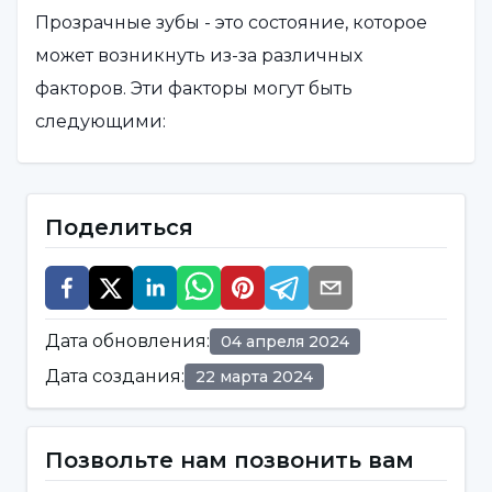
Прозрачные зубы - это состояние, которое
может возникнуть из-за различных
факторов. Эти факторы могут быть
следующими:
Чрезмерное употребление кислых
напитков:
Чрезмерное употребление
Поделиться
кислых напитков может разрушить зубную
эмаль и вызвать прозрачность.
Чрезмерная чистка зубов:
Зубные щетки с
Дата обновления
:
04 апреля 2024
жесткой щетиной или слишком
Дата создания
:
22 марта 2024
интенсивная чистка зубов могут ослабить
слой эмали и привести к прозрачности.
Позвольте нам позвонить вам
Кислотный рефлюкс:
Попадание