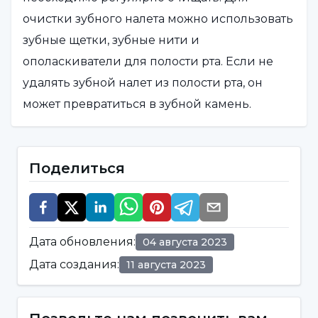
очистки зубного налета можно использовать
зубные щетки, зубные нити и
ополаскиватели для полости рта. Если не
удалять зубной налет из полости рта, он
может превратиться в зубной камень.
Особенно часто он появляется у людей, не
уделяющих должного внимания уходу за
Поделиться
полостью рта и зубами. Он также может
возникнуть у тех, кто неправильно чистит
зубы и не пользуется зубной нитью.
Дата обновления
:
04 августа 2023
Почему возникает зубной камень?
Дата создания
:
11 августа 2023
Это одна из наиболее распространенных
стоматологических проблем у взрослых. Эта