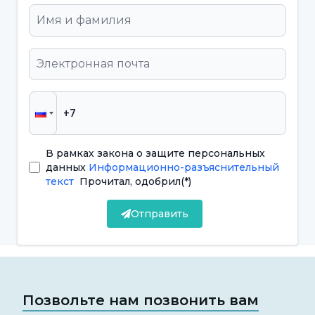
Подготовка:
Область лечения
подготавливается путем удаления
кариозных или поврежденных тканей.
При необходимости стоматолог удаляет
кариозные или поврежденные части.
Скрепление:
Поверхность зуба покрывается
специальным бондинговым веществом для
В рамках закона о защите персональных
данных
Информационно-разъяснительный
хорошей адгезии композитного
текст
Прочитал, одобрил
(*)
пломбировочного материала.
Отправить
Это обеспечивает прочное прилегание
пломбы к зубу.
Послойное нанесение:
Композитная
Позвольте нам позвонить вам
пломба наносится на зуб тонкими слоями.