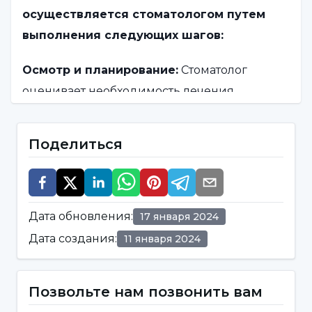
осуществляется стоматологом путем
выполнения следующих шагов:
Осмотр и планирование:
Стоматолог
оценивает необходимость лечения,
осматривая кариозную, разрушенную или
поврежденную область.
Поделиться
<Составляется план лечения и
определяется, является ли композитная
пломба подходящим вариантом.
Дата обновления
:
17 января 2024
Дата создания
:
11 января 2024
Анестезия:
Область обработки
обезболивается, чтобы пациент не
чувствовал боли или дискомфорта.
Позвольте нам позвонить вам