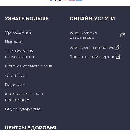
определяется в начале процедуры.
Facebook
Twitter
Youtube
Instagram
Linkedin
Полимеризация:
После нанесения каждого
УЗНАТЬ БОЛЬШЕ
ОНЛАЙН-УСЛУГИ
слоя стоматолог затвердевает
Ортодонтия
электронное
пломбировочный материал с помощью
назначение
Имплант
специальной полимеризационной лампы.
электронный платеж
Эстетическая
стоматология
Электронный журнал
Этот этап увеличивает долговечность
Детская стоматология
композитной пломбы.
All on Four
Формирование и полировка:
После
Бруксизм
завершения нанесения пломбы стоматолог
Анестезиология и
окончательно формирует и полирует
реанимация
пломбировочный материал.
Гид по здоровью
Это гарантирует, что пломба приобретет
ЦЕНТРЫ ЗДОРОВЬЯ