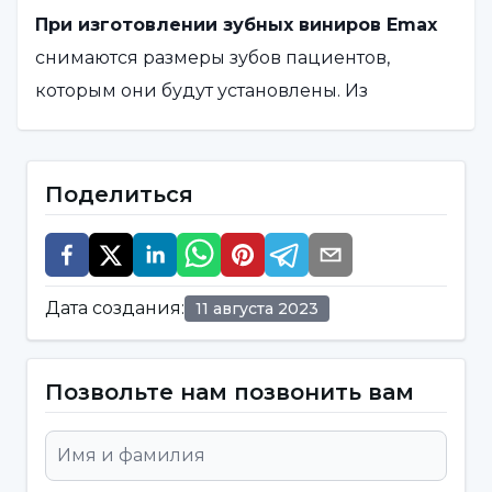
При изготовлении зубных виниров Emax
снимаются размеры зубов пациентов,
которым они будут установлены. Из
материала, используемого при
изготовлении зубных коронок Emax,
изготавливается тонкий слой, который затем
Поделиться
заливается под него для получения
образцов зубов. Коронки разрезаются на
блоки и комбинируются в соответствии с
Дата создания
:
11 августа 2023
очередностью изготовления зубов. Лечение
зубными коронками Emax завершается
установкой изготовленных коронок на зубы
Позвольте нам позвонить вам
пациента.
Зубные виниры Emax - это