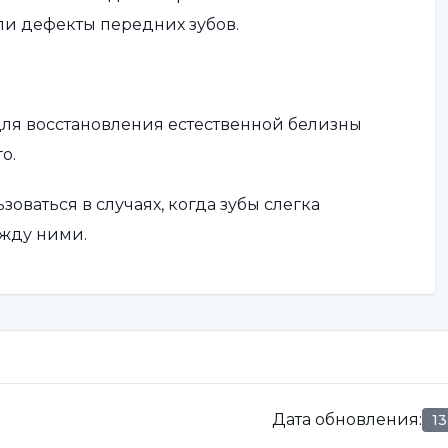
или дефекты передних зубов.
для восстановления естественной белизны
о.
оваться в случаях, когда зубы слегка
жду ними.
вариант для устранения переломов или сколов
ым вариантом для эстетического улучшения и
ый пациент индивидуален, поэтому стоматолог
Дата обновления
:
1
 определить наиболее подходящий метод