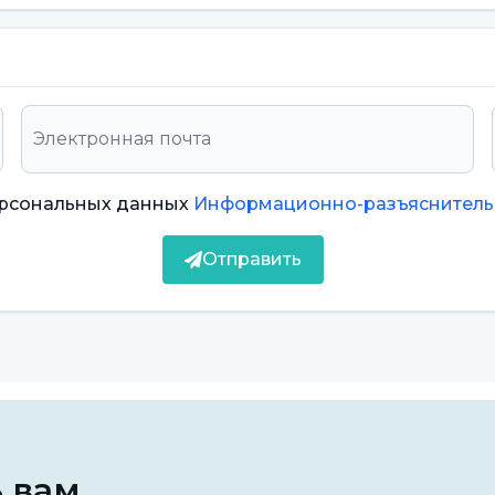
тляющие виниры на каждый
ктивным решением многих стоматологических
уба и не для каждого пациента. Применимость
ерсональных данных
Информационно-разъяснитель
 состояния его здоровья и необходимости
Отправить
 пригодность виниров Empress, осмотрев
шения эстетики, особенно на передних зубах.
зных повреждений зубов или определенных
ся другие варианты лечения. Стоматолог или
та, чтобы определить наилучший вариант
ь вам