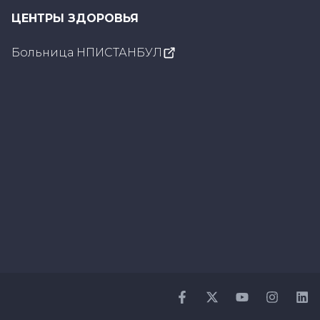
ЦЕНТРЫ ЗДОРОВЬЯ
Больница НПИСТАНБУЛ
Facebook
Twitter
Youtube
Instagr
Li