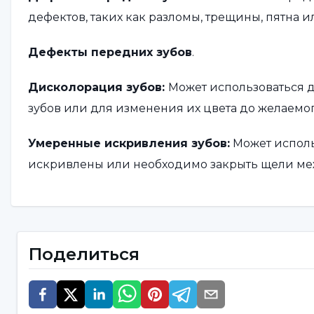
дефектов, таких как разломы, трещины, пятна 
Дефекты передних зубов
.
Дисколорация зубов:
Может использоваться 
зубов или для изменения их цвета до желаемог
Умеренные искривления зубов:
Может использ
искривлены или необходимо закрыть щели ме
Переломы зубов:
Может рассматриваться как 
зубов.
Поделиться
Импрессионные коронки могут быть эффективн
косметической коррекции зубов. Однако кажд
или ортодонт должен провести оценку, чтобы